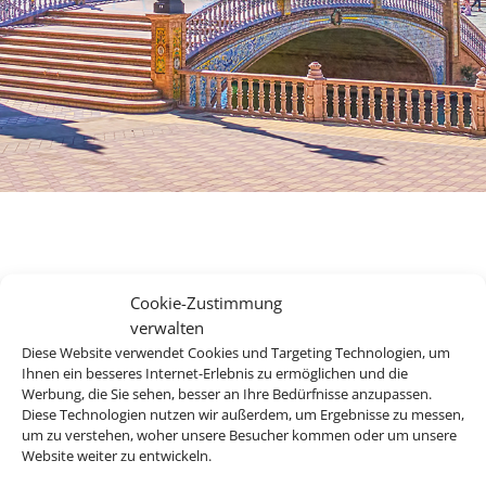
Ihr Rundreisenexperte für
Cookie-Zustimmung
den perfekten Urlaub.
verwalten
Diese Website verwendet Cookies und Targeting Technologien, um
Ihnen ein besseres Internet-Erlebnis zu ermöglichen und die
Werbung, die Sie sehen, besser an Ihre Bedürfnisse anzupassen.
Andalusien, Kuba, Kanada, die USA oder doch lieber Asien?
Diese Technologien nutzen wir außerdem, um Ergebnisse zu messen,
Es gibt so viel zu entdecken auf der Welt und mit unseren
um zu verstehen, woher unsere Besucher kommen oder um unsere
Website weiter zu entwickeln.
Rundreiseangebote erleben Sie Ihre Traumdestinationen in
ihrer vollen Vielfalt.