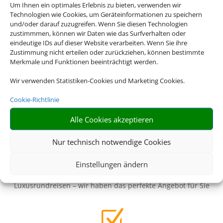
Um Ihnen ein optimales Erlebnis zu bieten, verwenden wir
Technologien wie Cookies, um Geräteinformationen zu speichern
Z
und/oder darauf zuzugreifen. Wenn Sie diesen Technologien
zustimmmen, können wir Daten wie das Surfverhalten oder
eindeutige IDs auf dieser Website verarbeiten. Wenn Sie ihre
Zustimmung nicht erteilen oder zurückziehen, können bestimmte
Merkmale und Funktionen beeinträchtigt werden.
Riesige Auswahl
Wählen Sie aus einer Vielzahl an Rundreiseangeboten
Wir verwenden Statistiken-Cookies und Marketing Cookies.
weltweit
Cookie-Richtlinie
Z
Alle Cookies akzeptieren
Nur technisch notwendige Cookies
Genau mein Ding
Einstellungen ändern
Von Abenteuerreisen über Familienreisen bis hin zu
Luxusrundreisen – wir haben das perfekte Angebot für Sie
Z