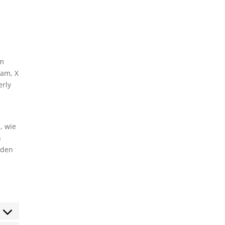
um
ram, X
erly
, wie
n
 den
sent