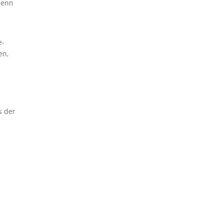
denn
e-
en,
s der