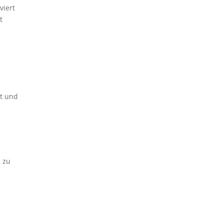
viert
t
rt und
g zu