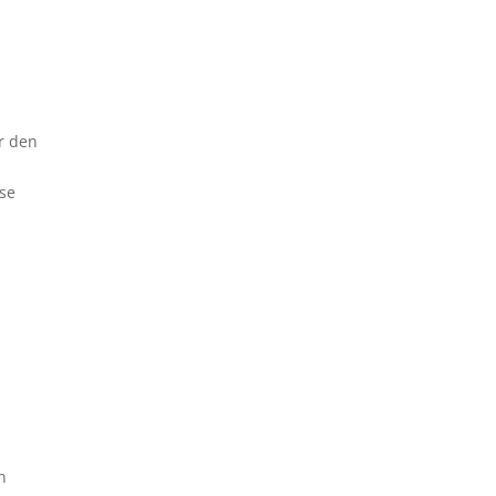
ir den
ese
n