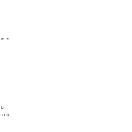
m
ionen
 das
n dir